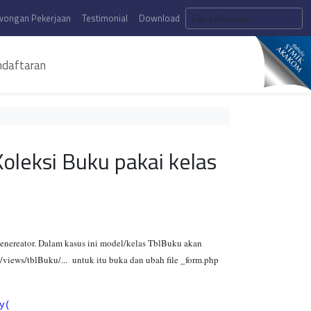
wongan Pekerjaan
Testimonial
Download
daftaran
leksi Buku pakai kelas
nereator. Dalam kasus ini model/kelas TblBuku akan
iews/tblBuku/... untuk itu buka dan ubah file _form.php
y(