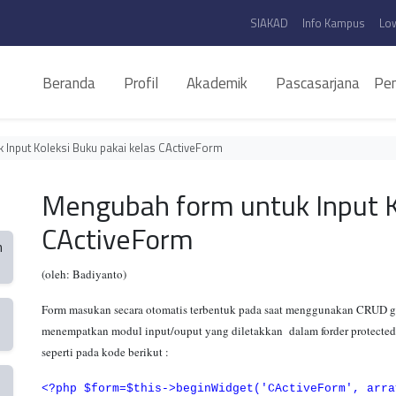
SIAKAD
Info Kampus
Lo
Beranda
Profil
Akademik
Pascasarjana
Pen
Input Koleksi Buku pakai kelas CActiveForm
Mengubah form untuk Input Ko
CActiveForm
n
(oleh: Badiyanto)
Form masukan secara otomatis terbentuk pada saat menggunakan CRUD ge
menempatkan modul input/ouput yang diletakkan dalam forder protected/v
seperti pada kode berikut :
<?php $form=$this->beginWidget('CActiveForm', arra