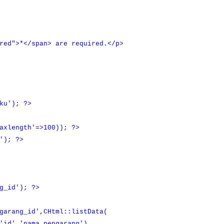
ed">*</span> are required.</p>
u'); ?>
axlength'=>100)); ?>
'); ?>
_id'); ?>
rang_id',CHtml::listData(
'nama_pengarang'),