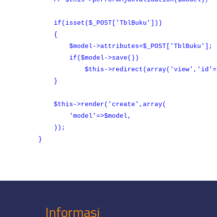
if(isset($_POST['TblBuku']))
{
$model->attributes=$_POST['TblBuku'];
if($model->save())
$this->redirect(array('view','id'=>$m
}
$this->render('create',array(
'model'=>$model,
));
}
Informasi