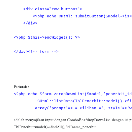
<div class="row buttons">
<?php echo CHtml::submitButton($model->isNewR
</div>
<?php $this->endWidget(); ?>
</div><!-- form -->
Perintah :
<?php echo $form->dropDownList($model,'penerbit_id
CHtml::listData(TblPenerbit::model()->findA
array('prompt'=>'= Pilihan =','style'=>'wid
adalah menyajikan input dengan ComboBox/dropDownList dengan isi pi
TblPenerbit::model()->findAll(), 'id','nama_penerbit'