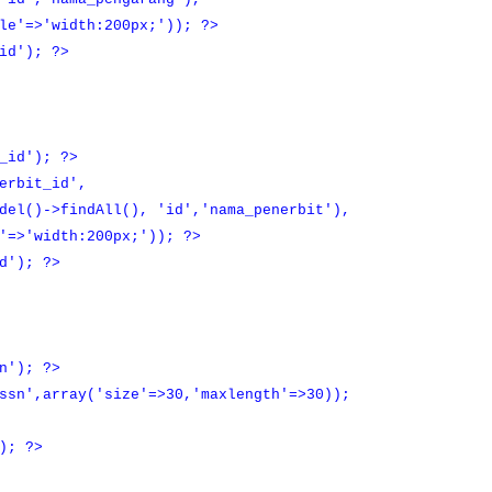
'width:200px;')); ?>
d'); ?>
_id'); ?>
rbit_id',
indAll(), 'id','nama_penerbit'),
width:200px;')); ?>
'); ?>
'); ?>
',array('size'=>30,'maxlength'=>30));
); ?>