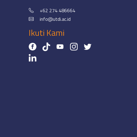
+62 274 486664
info@utdi.ac.id
Ikuti Kami