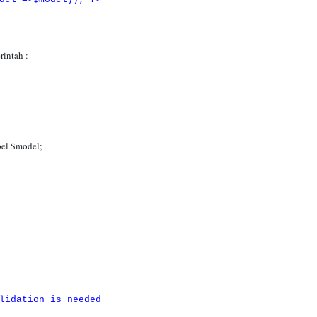
rintah :
bel $model;
dation is needed