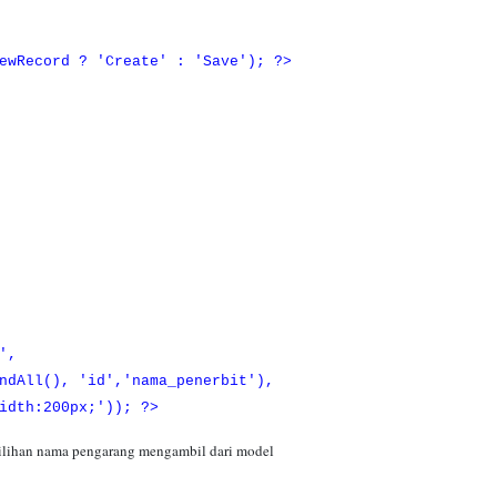
ecord ? 'Create' : 'Save'); ?>
',
ll(), 'id','nama_penerbit'),
th:200px;')); ?>
lihan nama pengarang mengambil dari model