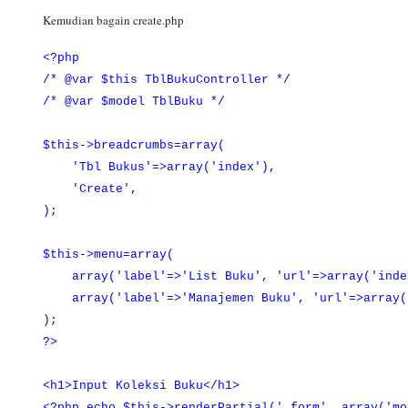
Kemudian bagain create.php
<?php
/* @var $this TblBukuController */
/* @var $model TblBuku */
$this->breadcrumbs=array(
'Tbl Bukus'=>array('index'),
'Create',
);
$this->menu=array(
array('label'=>'List Buku', 'url'=>array('inde
array('label'=>'Manajemen Buku', 'url'=>array(
);
?>
<h1>Input Koleksi Buku</h1>
<?php echo $this->renderPartial('_form', array('mo