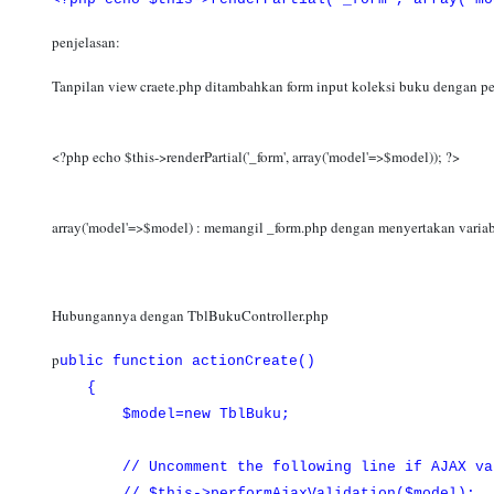
penjelasan:
Tanpilan view craete.php ditambahkan form input koleksi buku dengan pe
<?php echo $this->renderPartial('_form', array('model'=>$model)); ?>
array('model'=>$model) : memangil _form.php dengan menyertakan varia
Hubungannya dengan TblBukuController.php
p
ublic function actionCreate()
{
$model=new TblBuku;
// Uncomment the following line if AJAX vali
// $this->performAjaxValidation($model);