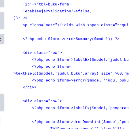
'id'=>'tbl-buku-form',
'enableAjaxValidation'=>false,
)); ?>
<p class="note">Fields with <span class="requir
R
<?php echo $form->errorSummary($model); ?>
<div class="row">
<?php echo $form->labelEx($model,'judul_buk
<?php echo $form-
>textField($model,'judul_buku',array('size'=>60,'m
<?php echo $form->error($model,'judul_buku
</div>
<div class="row">
<?php echo $form->labelEx($model,'pengarang
<?php echo $form->dropDownList($model,'penga
TblPengarang::model()->findAll(), 'id',