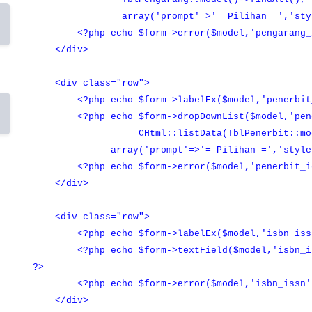
array('prompt'=>'= Pilihan =','style'=>
<?php echo $form->error($model,'pengarang_i
</div>
<div class="row">
<?php echo $form->labelEx($model,'penerbit
p
<?php echo $form->dropDownList($model,'pene
CHtml::listData(TblPenerbit::model()->f
array('prompt'=>'= Pilihan =','style'=>'
<?php echo $form->error($model,'penerbit_id
</div>
<div class="row">
<?php echo $form->labelEx($model,'isbn_issn
<?php echo $form->textField($model,'isbn_issn
?>
<?php echo $form->error($model,'isbn_issn'
</div>