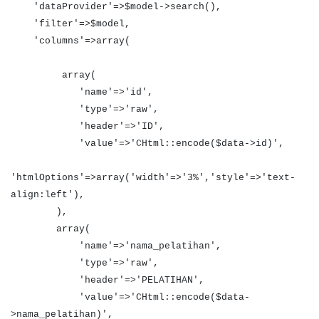
'dataProvider'=>$model->search(),
'filter'=>$model,
'columns'=>array(
array(
'name'=>'id',
'type'=>'raw',
'header'=>'ID',
'value'=>'CHtml::encode($data->id)',
'htmlOptions'=>array('width'=>'3%','style'=>'text-
align:left'),
),
array(
'name'=>'nama_pelatihan',
'type'=>'raw',
'header'=>'PELATIHAN',
'value'=>'CHtml::encode($data-
>nama_pelatihan)',