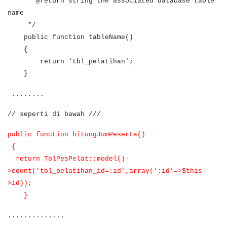
* @return string the associated database table
name
*/
public function tableName()
{
return 'tbl_pelatihan';
}
........
// seperti di bawah ///
public function hitungJumPeserta()
{
return TblPesPelat::model()-
>count('tbl_pelatihan_id=:id',array(':id'=>$this-
>id));
}
..............