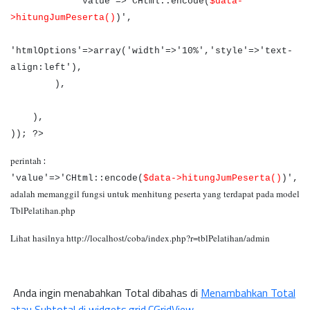
'value'=>'CHtml::encode(
$data-
>hitungJumPeserta()
)',
'htmlOptions'=>array('width'=>'10%','style'=>'text-
align:left'),
),
),
)); ?>
:
perintah
'value'=>'CHtml::encode(
$data->hitungJumPeserta()
)',
adalah memanggil fungsi untuk menhitung peserta yang terdapat pada model
TblPelatihan.php
Lihat hasilnya
http://localhost/coba/index.php?r=tblPelatihan/admin
Anda ingin menabahkan Total dibahas di
Menambahkan Total
atau Subtotal di widgets.grid.CGridView