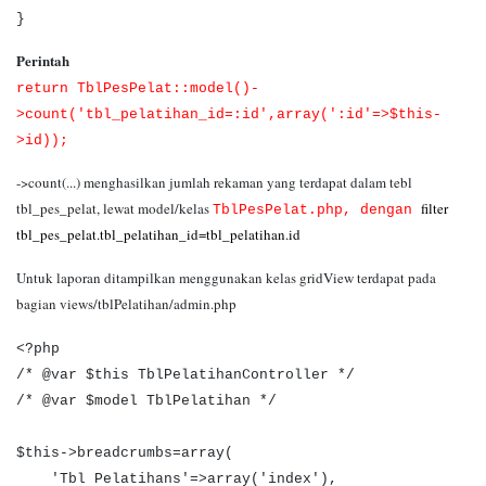
}
Perintah
return TblPesPelat::model()-
>count('tbl_pelatihan_id=:id',array(':id'=>$this-
>id));
->count(...) menghasilkan jumlah rekaman yang terdapat dalam tebl
tbl_pes_pelat, lewat model/kelas
filter
TblPesPelat.php, dengan
tbl_pes_pelat.tbl_pelatihan_id=tbl_pelatihan.id
Untuk laporan ditampilkan menggunakan kelas gridView terdapat pada
bagian views/tblPelatihan/admin.php
<?php
/* @var $this TblPelatihanController */
/* @var $model TblPelatihan */
$this->breadcrumbs=array(
'Tbl Pelatihans'=>array('index'),