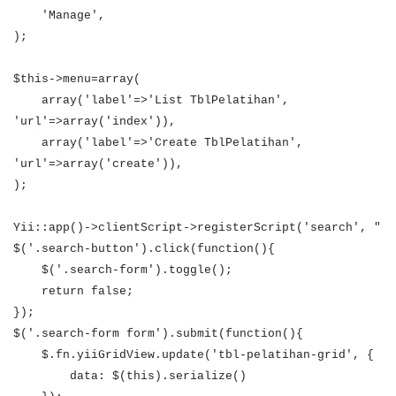
'Manage',
);
$this->menu=array(
array('label'=>'List TblPelatihan',
'url'=>array('index')),
array('label'=>'Create TblPelatihan',
'url'=>array('create')),
);
Yii::app()->clientScript->registerScript('search', "
$('.search-button').click(function(){
$('.search-form').toggle();
return false;
});
$('.search-form form').submit(function(){
$.fn.yiiGridView.update('tbl-pelatihan-grid', {
data: $(this).serialize()