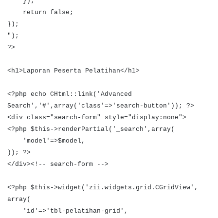
});
return false;
});
");
?>
<h1>Laporan Peserta Pelatihan</h1>
<?php echo CHtml::link('Advanced
Search','#',array('class'=>'search-button')); ?>
<div class="search-form" style="display:none">
<?php $this->renderPartial('_search',array(
'model'=>$model,
)); ?>
</div><!-- search-form -->
<?php $this->widget('zii.widgets.grid.CGridView',
array(
'id'=>'tbl-pelatihan-grid',