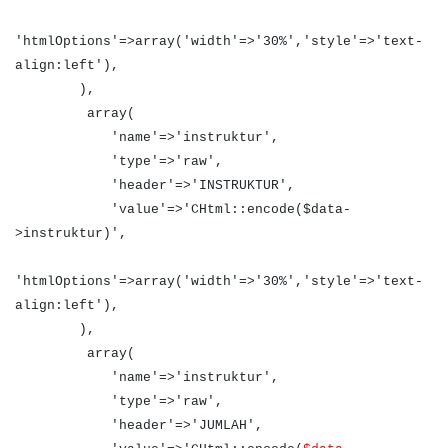
'htmlOptions'=>array('width'=>'30%','style'=>'text-
align:left'),
),
array(
'name'=>'instruktur',
'type'=>'raw',
'header'=>'INSTRUKTUR',
'value'=>'CHtml::encode($data-
>instruktur)',
'htmlOptions'=>array('width'=>'30%','style'=>'text-
align:left'),
),
array(
'name'=>'instruktur',
'type'=>'raw',
'header'=>'JUMLAH',