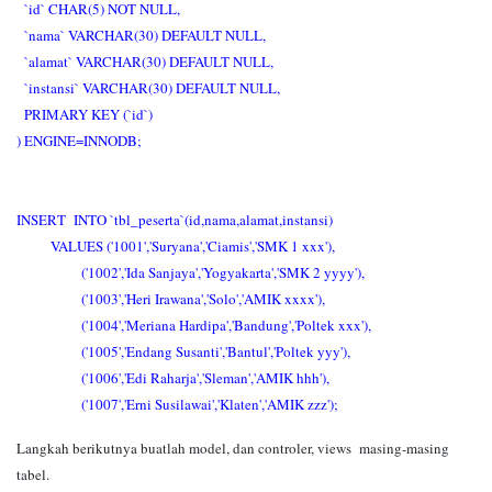
`id` CHAR(5) NOT NULL,
`nama` VARCHAR(30) DEFAULT NULL,
`alamat` VARCHAR(30) DEFAULT NULL,
`instansi` VARCHAR(30) DEFAULT NULL,
PRIMARY KEY (`id`)
) ENGINE=INNODB;
INSERT INTO `tbl_peserta`(id,nama,alamat,instansi)
VALUES ('1001','Suryana','Ciamis','SMK 1 xxx'),
('1002','Ida Sanjaya','Yogyakarta','SMK 2 yyyy'),
('1003','Heri Irawana','Solo','AMIK xxxx'),
('1004','Meriana Hardipa','Bandung','Poltek xxx'),
('1005','Endang Susanti','Bantul','Poltek yyy'),
('1006','Edi Raharja','Sleman','AMIK hhh'),
('1007','Erni Susilawai','Klaten','AMIK zzz');
Langkah berikutnya buatlah model, dan controler, views masing-masing
tabel.