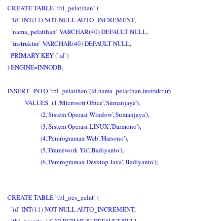
CREATE TABLE `tbl_pelatihan` (
`id` INT(11) NOT NULL AUTO_INCREMENT,
`nama_pelatihan` VARCHAR(40) DEFAULT NULL,
`instruktur` VARCHAR(40) DEFAULT NULL,
PRIMARY KEY (`id`)
) ENGINE=INNODB;
INSERT INTO `tbl_pelatihan`(id,nama_pelatihan,instruktur)
VALUES (1,'Microsofi Office','Sumanjaya'),
(2,'Sistem Operasi Window','Sumanjaya'),
(3,'Sistem Operasi LINUX','Darmono'),
(4,'Pemrograman Web','Harsono'),
(5,'Framework Yii','Badiyanto'),
(6,'Pemrograman Desktop Java','Badiyanto');
CREATE TABLE `tbl_pes_pelat` (
`id` INT(11) NOT NULL AUTO_INCREMENT,