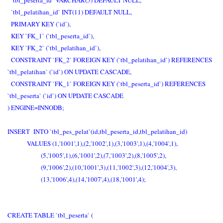
`tbl_peserta_id` VARCHAR(5) DEFAULT NULL,
`tbl_pelatihan_id` INT(11) DEFAULT NULL,
PRIMARY KEY (`id`),
KEY `FK_1` (`tbl_peserta_id`),
KEY `FK_2` (`tbl_pelatihan_id`),
CONSTRAINT `FK_2` FOREIGN KEY (`tbl_pelatihan_id`) REFERENCES
`tbl_pelatihan` (`id`) ON UPDATE CASCADE,
CONSTRAINT `FK_1` FOREIGN KEY (`tbl_peserta_id`) REFERENCES
`tbl_peserta` (`id`) ON UPDATE CASCADE
) ENGINE=INNODB;
INSERT INTO `tbl_pes_pelat`(id,tbl_peserta_id,tbl_pelatihan_id)
VALUES (1,'1001',1),(2,'1002',1),(3,'1003',1),(4,'1004',1),
(5,'1005',1),(6,'1001',2),(7,'1003',2),(8,'1005',2),
(9,'1006',2),(10,'1001',3),(11,'1002',3),(12,'1004',3),
(13,'1006',4),(14,'1007',4),(18,'1001',4);
CREATE TABLE `tbl_peserta` (