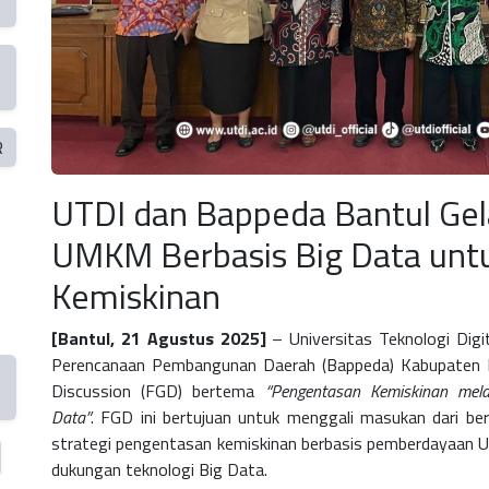
R
UTDI dan Bappeda Bantul Gela
UMKM Berbasis Big Data unt
Kemiskinan
[Bantul, 21 Agustus 2025]
– Universitas Teknologi Digi
Perencanaan Pembangunan Daerah (Bappeda) Kabupaten 
Discussion (FGD)
bertema
“Pengentasan Kemiskinan mel
Data”
.
FGD ini bertujuan untuk menggali masukan dari b
strategi pengentasan kemiskinan berbasis
pemberdayaan U
dukungan teknologi
Big Data
.