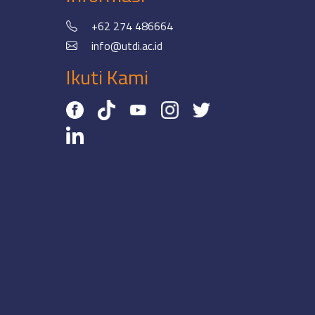
+62 274 486664
info@utdi.ac.id
Ikuti Kami