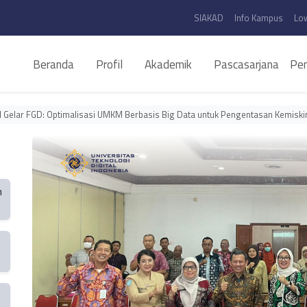
SIAKAD
Info Kampus
Lo
Beranda
Profil
Akademik
Pascasarjana
Pen
l Gelar FGD: Optimalisasi UMKM Berbasis Big Data untuk Pengentasan Kemiski
n