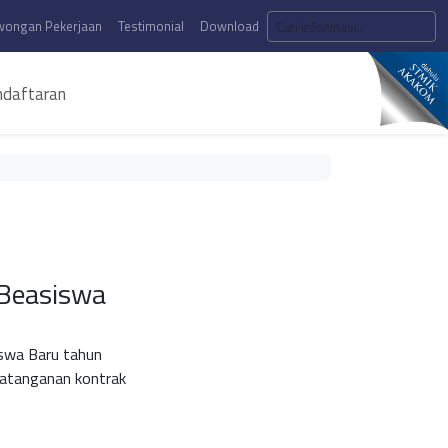
wongan Pekerjaan
Testimonial
Download
daftaran
Beasiswa
wa Baru tahun
datanganan kontrak