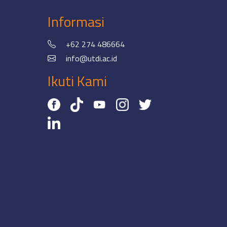
Informasi
+62 274 486664
info@utdi.ac.id
Ikuti Kami