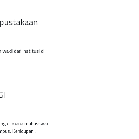
erpustakaan
wakil dari institusi di
GI
jang di mana mahasiswa
pus. Kehidupan ...