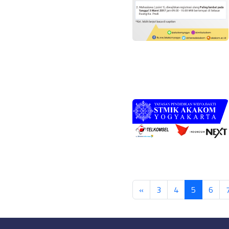
«
3
4
5
6