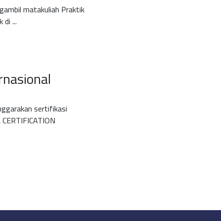
gambil matakuliah Praktik
i ...
rnasional
garakan sertifikasi
L CERTIFICATION