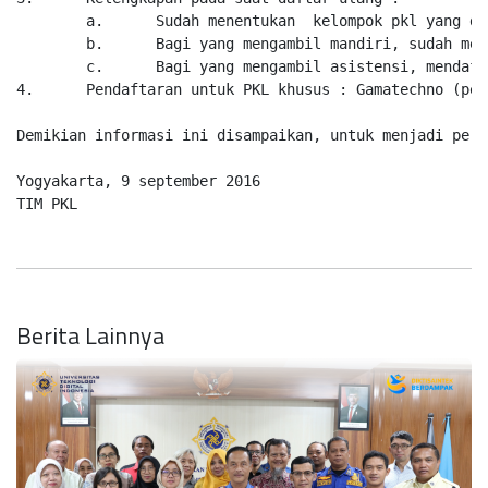
        a.	Sudah menentukan  kelompok pkl yang dipilih : Mandiri, Asistensi dan Penempatan

        b.	Bagi yang mengambil mandiri, sudah memiliki tempat, alamat dan no. telepon yang akan dituju.

        c.	Bagi yang mengambil asistensi, mendaftarkan diri sebagai asisten LAB minimal 2 mata kuliah Praktikum

4.	Pendaftaran untuk PKL khusus : Gamatechno (pelaksanaan selama 3 bulan), sofware seni dan solusi 247 bisa menghubungi Prodi masing-masing

Demikian informasi ini disampaikan, untuk menjadi perha
Yogyakarta, 9 september 2016

TIM PKL
Berita Lainnya