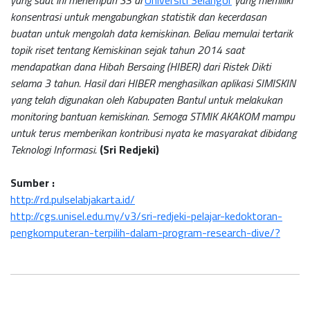
yang saat ini menempuh S3 di
Universiti Selangor
yang memiliki
konsentrasi untuk mengabungkan statistik dan kecerdasan
buatan untuk mengolah data kemiskinan. Beliau memulai tertarik
topik riset tentang Kemiskinan sejak tahun 2014 saat
mendapatkan dana Hibah Bersaing (HIBER) dari Ristek Dikti
selama 3 tahun. Hasil dari HIBER menghasilkan aplikasi SIMISKIN
yang telah digunakan oleh Kabupaten Bantul untuk melakukan
monitoring bantuan kemiskinan. Semoga STMIK AKAKOM mampu
untuk terus memberikan kontribusi nyata ke masyarakat dibidang
Teknologi Informasi.
(Sri Redjeki)
Sumber :
http://rd.pulselabjakarta.id/
http://cgs.unisel.edu.my/v3/sri-redjeki-pelajar-kedoktoran-
pengkomputeran-terpilih-dalam-program-research-dive/?