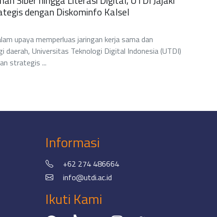
n Siber hingga Literasi Digital, UTDI Jajaki
ategis dengan Diskominfo Kalsel
m upaya memperluas jaringan kerja sama dan
gi daerah, Universitas Teknologi Digital Indonesia (UTDI)
 strategis ...
Informasi
+62 274 486664
info@utdi.ac.id
Ikuti Kami