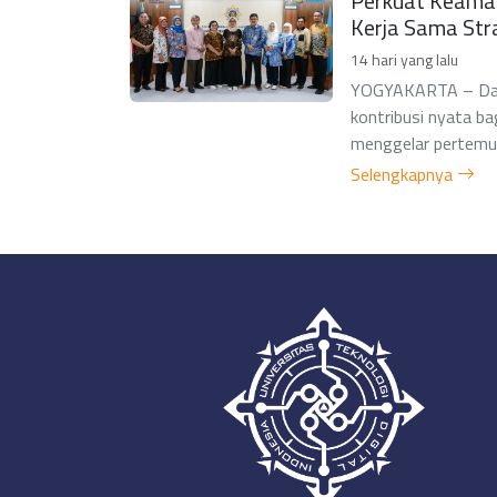
Perkuat Keamana
Kerja Sama Str
14 hari yang lalu
YOGYAKARTA – Dala
kontribusi nyata ba
menggelar pertemuan
Selengkapnya