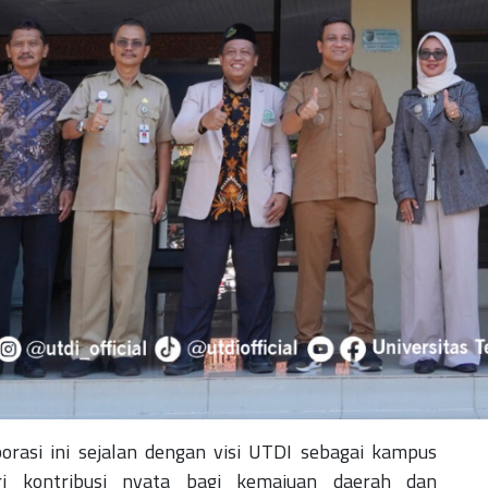
asi ini sejalan dengan visi UTDI sebagai kampus
ri kontribusi nyata bagi kemajuan daerah dan