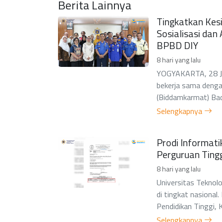
Berita Lainnya
Tingkatkan Kes
Sosialisasi da
BPBD DIY
8 hari yang lalu
YOGYAKARTA, 28 Jul
bekerja sama deng
(Biddamkarmat) Bad
Selengkapnya
Prodi Informat
Perguruan Ting
8 hari yang lalu
Universitas Teknolo
di tingkat nasiona
Pendidikan Tinggi, 
Selengkapnya