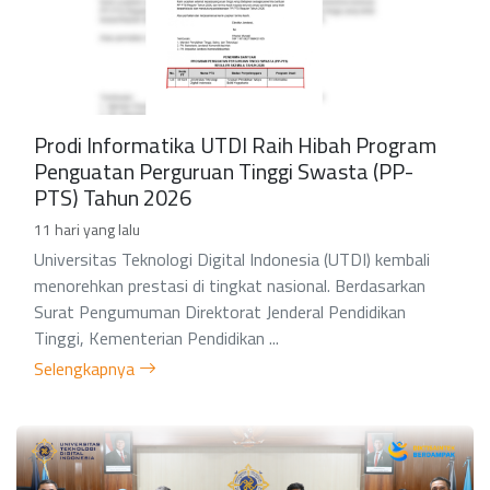
Prodi Informatika UTDI Raih Hibah Program
Penguatan Perguruan Tinggi Swasta (PP-
PTS) Tahun 2026
11 hari yang lalu
Universitas Teknologi Digital Indonesia (UTDI) kembali
menorehkan prestasi di tingkat nasional. Berdasarkan
Surat Pengumuman Direktorat Jenderal Pendidikan
Tinggi, Kementerian Pendidikan ...
Selengkapnya