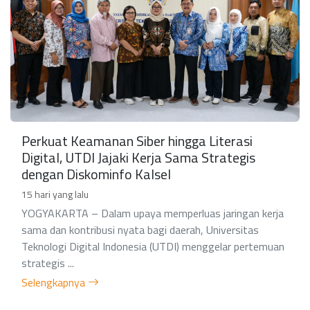
Perkuat Keamanan Siber hingga Literasi
Digital, UTDI Jajaki Kerja Sama Strategis
dengan Diskominfo Kalsel
15 hari yang lalu
YOGYAKARTA – Dalam upaya memperluas jaringan kerja
sama dan kontribusi nyata bagi daerah, Universitas
Teknologi Digital Indonesia (UTDI) menggelar pertemuan
strategis ...
Selengkapnya