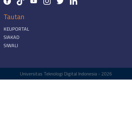
Tautan
KEUPORTAL
SIAKAD
SIWALI
Universitas Teknologi Digital Indonesia - 2026