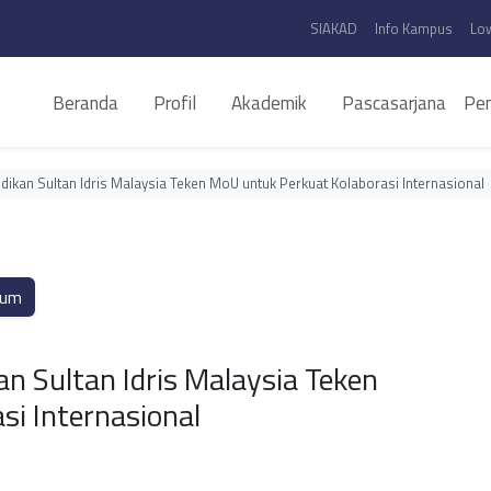
SIAKAD
Info Kampus
Lo
Beranda
Profil
Akademik
Pascasarjana
Pen
idikan Sultan Idris Malaysia Teken MoU untuk Perkuat Kolaborasi Internasional
um
an Sultan Idris Malaysia Teken
i Internasional