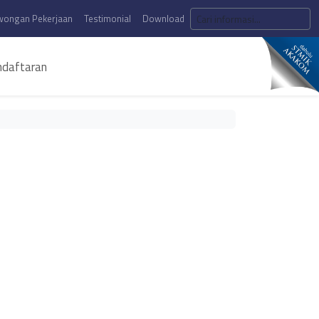
wongan Pekerjaan
Testimonial
Download
daftaran