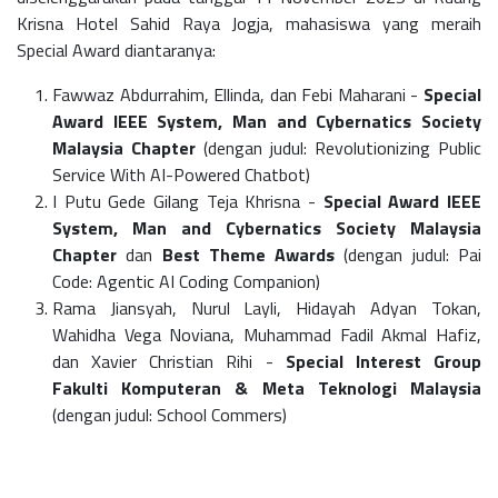
Krisna Hotel Sahid Raya Jogja, m
ahasiswa yang meraih
Special Award diantaranya:
Fawwaz Abdurrahim, Ellinda, dan Febi Maharani -
Special
Award IEEE System, Man and Cybernatics Society
Malaysia Chapter
(dengan judul: Revolutionizing Public
Service With AI-Powered Chatbot)
I Putu Gede Gilang Teja Khrisna -
Special Award IEEE
System, Man and Cybernatics Society Malaysia
Chapter
dan
Best Theme Awards
(dengan judul: Pai
Code: Agentic AI Coding Companion)
Rama Jiansyah, Nurul Layli, Hidayah Adyan Tokan,
Wahidha Vega Noviana, Muhammad Fadil Akmal Hafiz,
dan Xavier Christian Rihi -
Special Interest Group
Fakulti Komputeran & Meta Teknologi Malaysia
(dengan judul: School Commers)