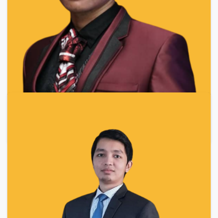
Kepala Divisi IT & Dosen
Kuliah di Magister Teknologi Informasi
Universitas Teknologi Digital Indonesia (UTDI)
memberikan fondasi yang kuat dan relevan untuk
menghadapi tantangan di dunia industri.
Kurikulumnya selaras dengan perkembangan
teknologi terkini, dosennya berpengalaman, dan
pendekatan pembelajarannya sangat aplikatif dan
flexible.
Bradika Almandin Wisesa
Dosen & Software Engineer
Kuliah di Magister Teknologi Informasi