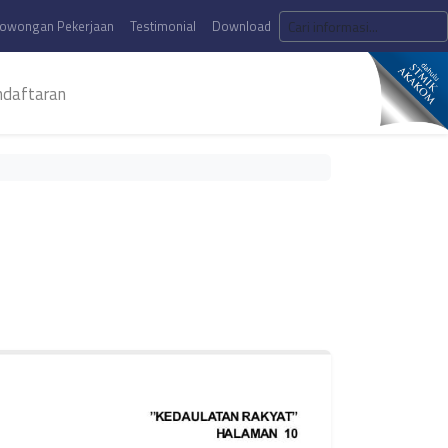
owongan Pekerjaan
Testimonial
Download
daftaran