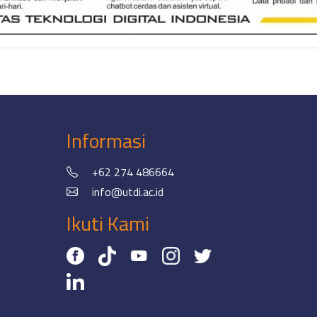
Informasi
+62 274 486664
info@utdi.ac.id
Ikuti Kami