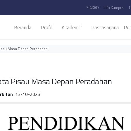
SIAKAD
Info Kampus
L
Beranda
Profil
Akademik
Pascasarjana
Pen
a Pisau Masa Depan Peradaban
a Mata Pisau Masa Depan Peradaban
rbitan
13-10-2023