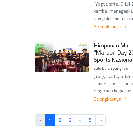
[Yogyakarta, 6 Juli
kembali menegaskan
menjadi tuan rumah b
Selengkapnya
Himpunan Mahas
"Maroon Day 20
Sports Nasiona
satu bulan yang lalu
[Yogyakarta, 6 Ju
Universitas Teknol
rangkaian kegiatan
Selengkapnya
«
1
2
3
4
5
»