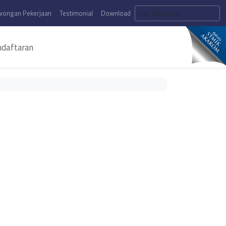
wongan Pekerjaan
Testimonial
Download
daftaran