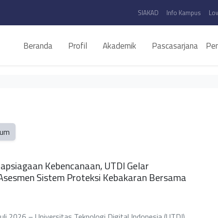
SIAKAD
Info Kampus
Lo
Beranda
Profil
Akademik
Pascasarjana
Pen
um
iapsiagaan Kebencanaan, UTDI Gelar
n Asesmen Sistem Proteksi Kebakaran Bersama
i 2026 – Universitas Teknologi Digital Indonesia (UTDI)